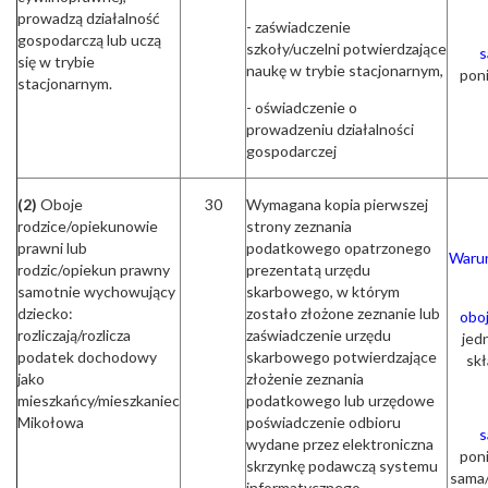
prowadzą działalność
- zaświadczenie
gospodarczą lub uczą
szkoły/uczelni potwierdzające
s
się w trybie
naukę w trybie stacjonarnym,
pon
stacjonarnym.
- oświadczenie o
prowadzeniu działalności
gospodarczej
(2)
Oboje
30
Wymagana kopia pierwszej
rodzice/opiekunowie
strony zeznania
prawni lub
podatkowego opatrzonego
Warun
rodzic/opiekun prawny
prezentatą urzędu
samotnie wychowujący
skarbowego, w którym
dziecko:
zostało złożone zeznanie lub
obo
rozliczają/rozlicza
zaświadczenie urzędu
jed
podatek dochodowy
skarbowego potwierdzające
skł
jako
złożenie zeznania
mieszkańcy/mieszkaniec
podatkowego lub urzędowe
Mikołowa
poświadczenie odbioru
s
wydane przez elektroniczna
pon
skrzynkę podawczą systemu
sama
informatycznego