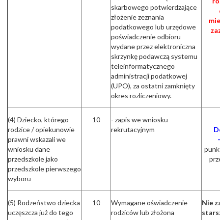
ro
skarbowego potwierdzające
złożenie zeznania
mie
podatkowego lub urzędowe
za
poświadczenie odbioru
wydane przez elektroniczna
skrzynkę podawczą systemu
teleinformatycznego
administracji podatkowej
(UPO), za ostatni zamknięty
okres rozliczeniowy.
(4) Dziecko, którego
10
- zapis we wniosku
rodzice / opiekunowie
rekrutacyjnym
D
prawni wskazali we
wniosku dane
punkt
przedszkole jako
prz
przedszkole pierwszego
wyboru
(5) Rodzeństwo dziecka
10
Wymagane oświadczenie
Nie z
uczęszcza już do tego
rodziców lub złożona
stars