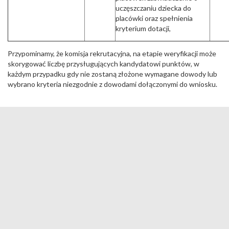
uczęszczaniu dziecka do
placówki oraz spełnienia
kryterium dotacji,
Przypominamy, że komisja rekrutacyjna, na etapie weryfikacji może
skorygować liczbę przysługujących kandydatowi punktów, w
każdym przypadku gdy nie zostaną złożone wymagane dowody lub
wybrano kryteria niezgodnie z dowodami dołączonymi do wniosku.
Rekrutacja ID: 141; Wersja: 26.109.20260721.1057 Harmonogram ID:
779;