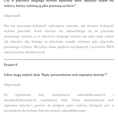
C
zy w placówce drugiego wyboru będziemy mieli mniejsze szanse niż
rodzice, którzy wybiorą ją jako pierwszą na liście
?
Odpowiedź:
Nie ma znaczenia kolejność wpłynięcia wniosku, jak również kolejność
wyboru placówki. Jeżeli dziecko nie zakwalifikuje się do placówki
pierwszego wyboru, to w placówce drugiego wyboru ma takie same szanse
jak dziecko, dla którego ta placówka została wybrana jako placówka
pierwszego wyboru. Decyduje suma punktów uzyskanych z kryteriów MEN
oraz kryteriów dodatkowych.
Pytanie
6.
Gdzie mogę znaleźć druk "Karty potwierdzenia woli zapisania dziecka"?
Odpowiedź:
Po ogłoszeniu listy kandydatów zakwalifikowanych i
niezakwalifikowanych, wypełniony druk "Karty potwierdzenia woli
zapisania dziecka", gotowy do podpisu przez rodzica, dostępny jest w
przedszkolu do którego dziecko zostało zakwalifikowane.