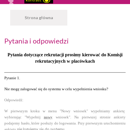
Strona główna
Pytania i odpowiedzi
Pytania dotyczące rekrutacji prosimy kierować do Komisji
rekrutacyjnych w placówkach
Pytanie
1
.
Nie mog
ę
zalogować
się do systemu w celu wypełnienia wniosku?
Odpowiedź:
W pierwszym kroku w me
n
u
"
Nowy
wniosek
" wypełniamy ankietę
wybierając "Wypełnij
now
y
wniosek". Na pierwszej stronie ankiety
podajemy
hasło, które posłuży do logowania. Przy pierwszym uruchomieniu
nie logujemy się do systemu.
ankiety