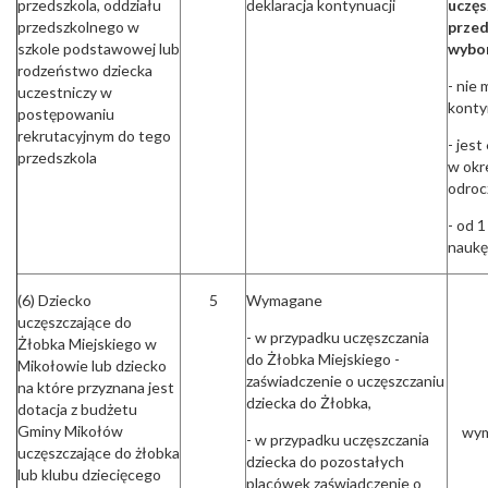
przedszkola, oddziału
deklaracja kontynuacji
uczę
przedszkolnego w
przed
szkole podstawowej lub
wybor
rodzeństwo dziecka
- nie 
uczestniczy w
konty
postępowaniu
rekrutacyjnym do tego
- jes
przedszkola
w okre
odroc
- od 
naukę
(6) Dziecko
5
Wymagane
uczęszczające do
- w przypadku uczęszczania
Żłobka Miejskiego w
do Żłobka Miejskiego -
Mikołowie lub dziecko
zaświadczenie o uczęszczaniu
na które przyznana jest
dziecka do Żłobka,
dotacja z budżetu
Gminy Mikołów
wym
- w przypadku uczęszczania
uczęszczające do żłobka
dziecka do pozostałych
lub klubu dziecięcego
placówek zaświadczenie o