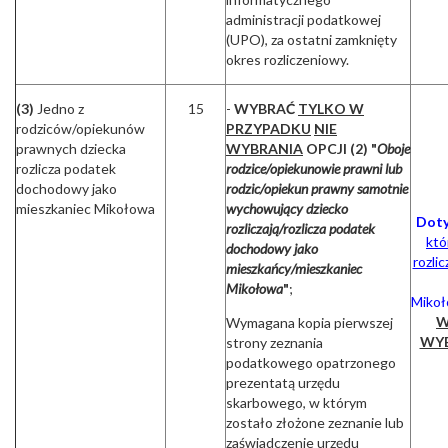
administracji podatkowej
(UPO), za ostatni zamknięty
okres rozliczeniowy.
(3)
Jedno z
15
-
WYBRAĆ
TYLKO W
rodziców/opiekunów
PRZYPADKU
NIE
prawnych dziecka
WYBRANIA
OPCJI (2) "
Oboje
rozlicza podatek
rodzice/opiekunowie prawni lub
dochodowy jako
rodzic/opiekun prawny samotnie
mieszkaniec Mikołowa
wychowujący dziecko
Doty
rozliczają/rozlicza podatek
któ
dochodowy jako
rozli
mieszkańcy/mieszkaniec
Mikołowa
"
;
Miko
W
Wymagana kopia pierwszej
WY
strony zeznania
podatkowego opatrzonego
prezentatą urzędu
skarbowego, w którym
zostało złożone zeznanie lub
zaświadczenie urzędu