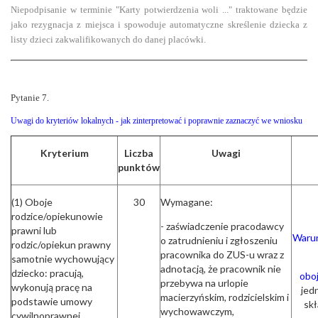
Niepodpisanie w terminie "Karty potwierdzenia woli ..." traktowane
będzie
jako rezygnacja z miejsca i spowoduje automatyczne skreślenie dziecka z
listy dzieci zakwalifikowanych do danej placówki.
Pytanie
7.
Uwagi do kryteriów lokalnych - jak zinterpretować i poprawnie zaznaczyć we wniosku
Kryterium
Liczba
Uwagi
punktów
(1) Oboje
30
Wymagane:
rodzice/opiekunowie
- zaświadczenie pracodawcy
prawni lub
Warun
o zatrudnieniu i zgłoszeniu
rodzic/opiekun prawny
pracownika do ZUS-u wraz z
samotnie wychowujący
adnotacją, że pracownik nie
dziecko: pracują,
obo
przebywa na urlopie
wykonują pracę na
jed
macierzyńskim, rodzicielskim i
podstawie umowy
skł
wychowawczym,
cywilnoprawnej,