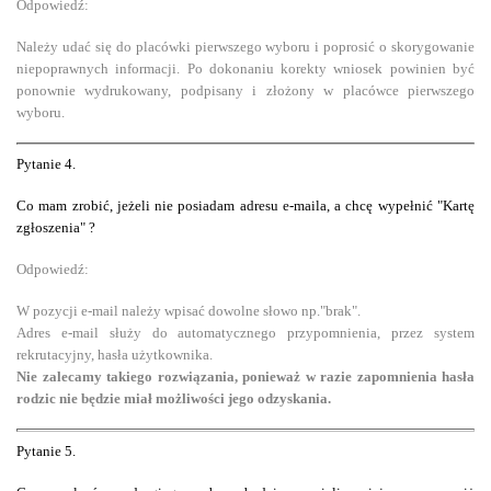
Odpowiedź:
Należy udać się do placówki pierwszego wyboru i poprosić o skorygowanie
niepoprawnych informacji. Po dokonaniu korekty wniosek powinien być
ponownie wydrukowany, podpisany i złożony w placówce pierwszego
wyboru.
Pytanie
4
.
Co mam zrobić, jeżeli nie posiadam adresu e-maila, a chcę wypełnić "Kartę
zgłoszenia" ?
Odpowiedź:
W pozycji e-mail należy wpisać dowolne słowo np."brak".
Adres e-mail służy do automatycznego przypomnienia, przez system
rekrutacyjny, hasła użytkownika.
Nie zalecamy takiego rozwiązania, ponieważ w razie zapomnienia hasła
rodzic nie będzie miał możliwości jego odzyskania.
Pytanie
5
.